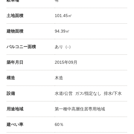
土地面積
101.45㎡
建物面積
94.39㎡
バルコニー面積
あり（-）
築年月日
2015年09月
構造
木造
設備
水道/公営 ガス/指定なし 排水/下水
用途地域
第一種中高層住居専用地域
建ぺい率
60％