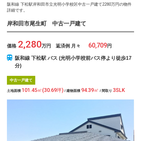
阪和線 下松駅岸和田市立光明小学校区中古一戸建て2280万円の物件
詳細です。
岸和田市尾生町 中古一戸建て
2,280
価格
万円 返済例 月々
円
阪和線 下松駅 バス (光明小学校前バス停より徒歩17
分)
中古一戸建て
101.45㎡(30.69坪)
94.39㎡
3SLK
土地面積
/ 建物面積
/ 間取り