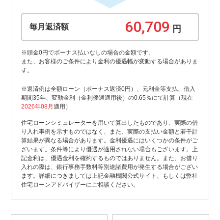
毎月返済額
円
※頭金0円でボーナス払いなしの場合の金額です。
また、お客様のご条件により金利の優遇幅が変動する場合がありま
す。
※返済例は全額ローン（ボーナス返済0円）、元利金等支払、借入
期間35年、変動金利（金利優遇適用後）の0.65％にて計算（現在
2026年08月
適用）
住宅ローンシミュレーターを用いて算出したものであり、実際の借
り入れ事例を示すものではなく、また、実際の支払い金額と若干計
算結果が異なる場合があります。金利優遇にはいくつかの条件がご
ざいます。条件等により優遇が適用されない場合もございます。上
記金利は、優遇金利を確約するものではありません。また、お借り
入れの際は、銀行事務手数料等別途諸費用が発生する場合がござい
ます。詳細につきましては上記金融機関公式サイト、もしくは弊社
住宅ローンアドバイザーにご相談ください。