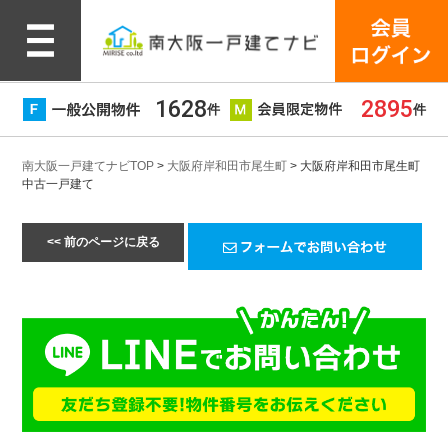
1628
2895
件
件
南大阪一戸建てナビTOP
>
大阪府岸和田市尾生町
> 大阪府岸和田市尾生町
中古一戸建て
<< 前のページに戻る