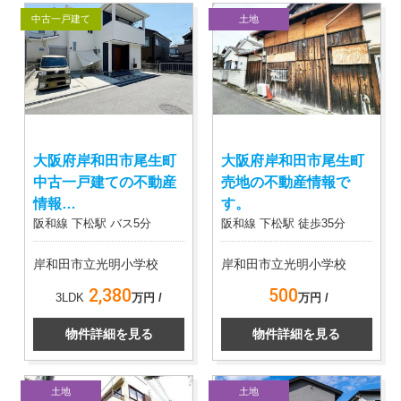
中古一戸建て
土地
大阪府岸和田市尾生町
大阪府岸和田市尾生町
中古一戸建ての不動産
売地の不動産情報で
情報…
す。
阪和線 下松駅 バス5分
阪和線 下松駅 徒歩35分
岸和田市立光明小学校
岸和田市立光明小学校
2,380
500
3LDK
万円 /
万円 /
物件詳細を見る
物件詳細を見る
土地
土地