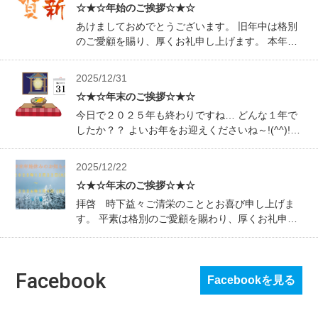
☆★☆年始のご挨拶☆★☆
ます。 …
あけましておめでとうございます。 旧年中は格別
のご愛顧を賜り、厚くお礼申し上げます。 本年も
社員一同、より一層のサービス向上を目指し、 誠
心誠意努力させていただく所存でございます。 今
2025/12/31
後とも、どうぞ宜しくお願い申し上げます。 末筆
☆★☆年末のご挨拶☆★☆
ながら皆…
今日で２０２５年も終わりですね… どんな１年で
したか？？ よいお年をお迎えくださいね～!(^^)!
～冬季休業期間～ ２０２５年１２月２３日
（火）～２０２６年１月４日（日） ２０２６年１
2025/12/22
月５日（月）より、通常営業いたします。 休業中
☆★☆年末のご挨拶☆★☆
はぜ…
拝啓 時下益々ご清栄のこととお喜び申し上げま
す。 平素は格別のご愛顧を賜わり、厚くお礼申し
あげます。 さて、誠に勝手ながら弊社では下記の
期間を休業とさせていただきます！ 期間中はご不
便をおかけいたしますが、何卒ご了承くださいま
Facebook
すよう お願…
Facebookを見る