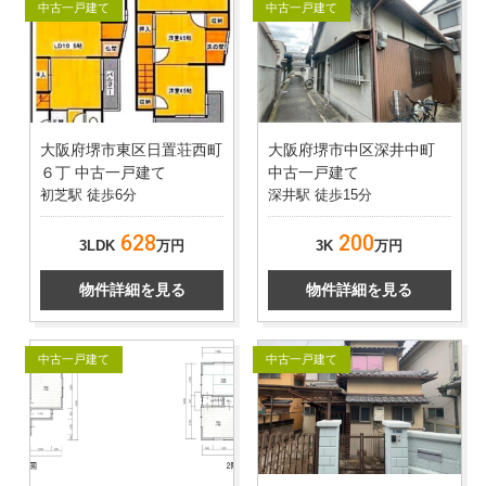
中古一戸建て
中古一戸建て
大阪府堺市東区日置荘西町
大阪府堺市中区深井中町
６丁 中古一戸建て
中古一戸建て
初芝駅 徒歩6分
深井駅 徒歩15分
628
200
3LDK
万円
3K
万円
物件詳細を見る
物件詳細を見る
中古一戸建て
中古一戸建て