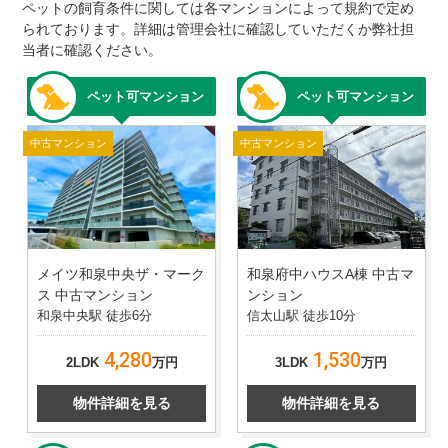
ペットの飼育条件に関しては各マンションによって規約で定め
られております。詳細は管理会社に確認していただくか弊社担
当者に確認ください。
ペット可マンション
ペット可マンション
中古マンション
中古マンション
メイツ和泉中央ザ・マーク
和泉府中ハウスA棟 中古マ
ス 中古マンション
ンション
和泉中央駅 徒歩6分
信太山駅 徒歩10分
4,280
1,530
2LDK
万円
3LDK
万円
物件詳細を見る
物件詳細を見る