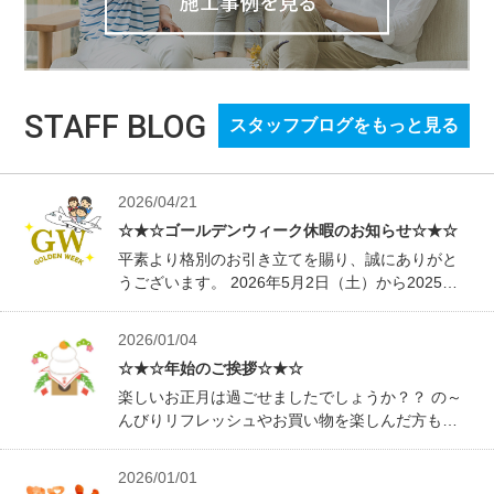
STAFF BLOG
スタッフブログをもっと見る
2026/04/21
☆★☆ゴールデンウィーク休暇のお知らせ☆★☆
平素より格別のお引き立てを賜り、誠にありがと
うございます。 2026年5月2日（土）から2025年5
月6日（水）まで ゴールデンウィーク休業とさせ
ていただきます。 この期間中にいただいたお問い
2026/01/04
合わせにつきましては、 休業明けの2026年5月7日
☆★☆年始のご挨拶☆★☆
より順次対…
楽しいお正月は過ごせましたでしょうか？？ の～
んびりリフレッシュやお買い物を楽しんだ方もい
らっしゃいますかね？ 美味しいものもいっぱい食
べましたか？ そろそろ通常運転で…頑張らないと
2026/01/01
ですね(;’∀’) 明日、１月5日（月）より営業いたし