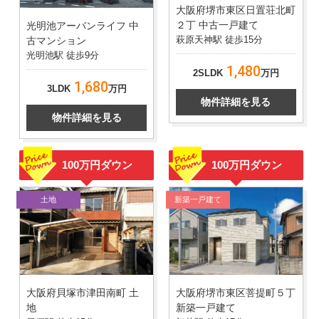
大阪府堺市東区日置荘北町
２丁 中古一戸建て
光明池アーバンライフ 中
萩原天神駅 徒歩15分
古マンション
光明池駅 徒歩9分
1,480
2SLDK
万円
1,680
3LDK
万円
物件詳細を見る
物件詳細を見る
100万円ダウン
100万円ダウン
土地
新築一戸建て
大阪府貝塚市津田南町 土
大阪府堺市東区菩提町５丁
地
新築一戸建て