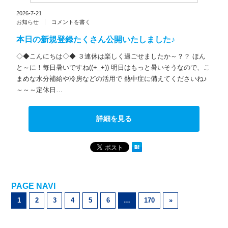
2026-7-21
お知らせ
コメントを書く
本日の新規登録たくさん公開いたしました♪
◇◆こんにちは◇◆ ３連休は楽しく過ごせましたか～？？ ほん
と～に！毎日暑いですね((+_+)) 明日はもっと暑いそうなので、こ
まめな水分補給や冷房などの活用で 熱中症に備えてくださいね♪
～～～定休日…
詳細を見る
PAGE NAVI
1
2
3
4
5
6
…
170
»