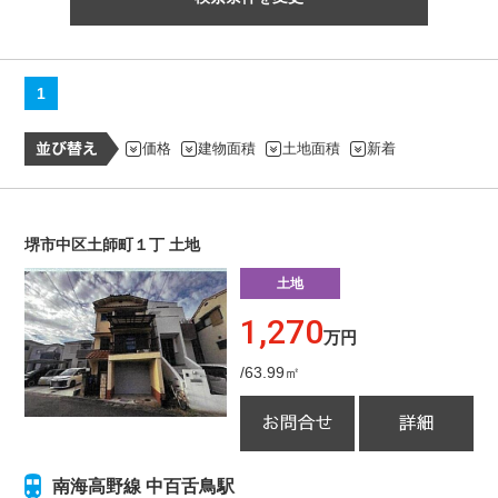
1
価格
建物面積
土地面積
新着
堺市中区土師町１丁 土地
土地
1,270
万円
/63.99㎡
南海高野線 中百舌鳥駅