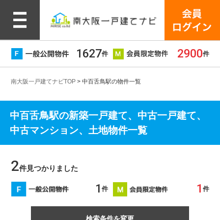
1627
2900
件
件
南大阪一戸建てナビTOP
> 中百舌鳥駅の物件一覧
中百舌鳥駅の新築一戸建て、中古一戸建て、
中古マンション、土地物件一覧
2
件見つかりました
1
1
件
件
検索条件を変更