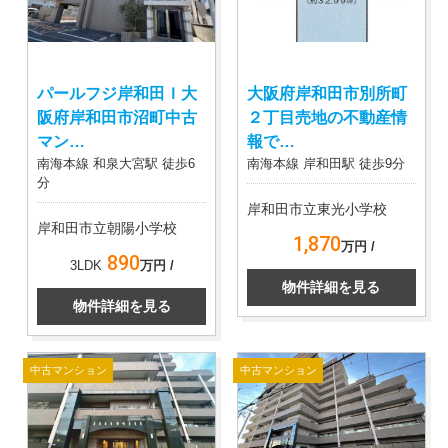
パールフジ岸和田Ｉ大
大阪府岸和田市別所町
阪府岸和田市沼町中古
２丁目売地の不動産情
マン…
報で…
南海本線 和泉大宮駅 徒歩6
南海本線 岸和田駅 徒歩9分
分
岸和田市立東光小学校
岸和田市立朝陽小学校
1,870
万円 /
890
3LDK
万円 /
物件詳細を見る
物件詳細を見る
中古マンション
中古マンション