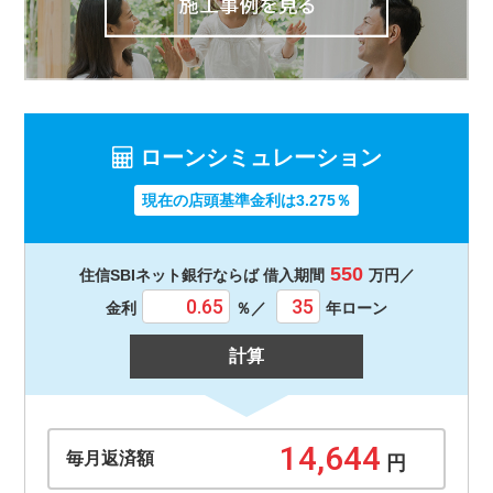
ローンシミュレーション
現在の店頭基準金利は3.275％
550
住信SBIネット銀行ならば 借入期間
万円／
金利
％／
年ローン
計算
毎月返済額
円