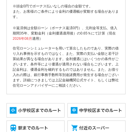
※頭金0円でボーナス払いなしの場合の金額です。
また、お客様のご条件により金利の優遇幅が変動する場合がありま
す。
※返済例は全額ローン（ボーナス返済0円）、元利金等支払、借入
期間35年、変動金利（金利優遇適用後）の0.65％にて計算（現在
2026年08月
適用）
住宅ローンシミュレーターを用いて算出したものであり、実際の借
り入れ事例を示すものではなく、また、実際の支払い金額と若干計
算結果が異なる場合があります。金利優遇にはいくつかの条件がご
ざいます。条件等により優遇が適用されない場合もございます。上
記金利は、優遇金利を確約するものではありません。また、お借り
入れの際は、銀行事務手数料等別途諸費用が発生する場合がござい
ます。詳細につきましては上記金融機関公式サイト、もしくは弊社
住宅ローンアドバイザーにご相談ください。