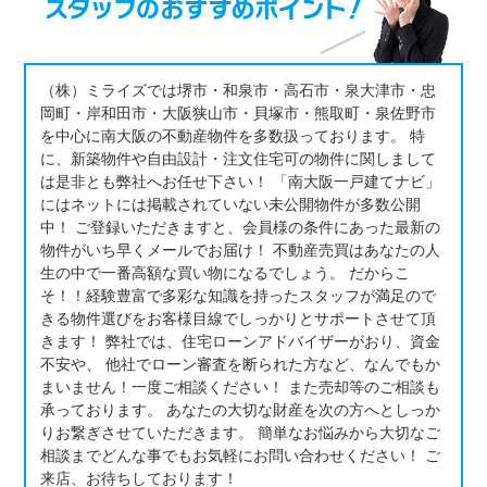
（株）ミライズでは堺市・和泉市・高石市・泉大津市・忠
岡町・岸和田市・大阪狭山市・貝塚市・熊取町・泉佐野市
を中心に南大阪の不動産物件を多数扱っております。 特
に、新築物件や自由設計・注文住宅可の物件に関しまして
は是非とも弊社へお任せ下さい！ 「南大阪一戸建てナビ」
にはネットには掲載されていない未公開物件が多数公開
中！ ご登録いただきますと、会員様の条件にあった最新の
物件がいち早くメールでお届け！ 不動産売買はあなたの人
生の中で一番高額な買い物になるでしょう。 だからこ
そ！！経験豊富で多彩な知識を持ったスタッフが満足ので
きる物件選びをお客様目線でしっかりとサポートさせて頂
きます！ 弊社では、住宅ローンアドバイザーがおり、資金
不安や、 他社でローン審査を断られた方など、なんでもか
まいません！一度ご相談ください！ また売却等のご相談も
承っております。 あなたの大切な財産を次の方へとしっか
りお繋ぎさせていただきます。 簡単なお悩みから大切なご
相談までどんな事でもお気軽にお問い合わせください！ ご
来店、お待ちしております！