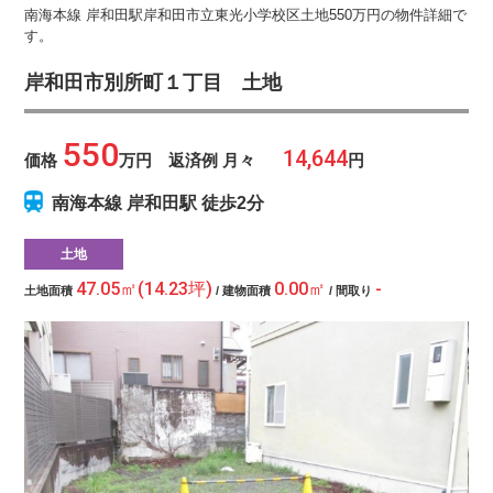
南海本線 岸和田駅岸和田市立東光小学校区土地550万円の物件詳細で
す。
岸和田市別所町１丁目 土地
550
価格
万円 返済例 月々
円
南海本線 岸和田駅 徒歩2分
土地
47.05㎡(14.23坪)
0.00㎡
-
土地面積
/ 建物面積
/ 間取り