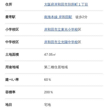
住所
大阪府岸和田市別所町１丁目
最寄駅
南海本線 岸和田駅
徒歩2分
小学校区
岸和田市立東光小学校
区
中学校区
岸和田市立光陽中学校
区
土地面積
47.05㎡
用途地域
第二種住居地域
建ぺい率
60％
容積率
200％
地目
宅地