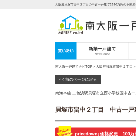
大阪府貝塚市畠中２丁目の中古一戸建て2280万円の不動
南大阪一戸建てナビTOP
>
大阪府貝塚市畠中２丁目
>
<< 前のページに戻る
南海本線 二色浜駅貝塚市立西小学校区中古一
貝塚市畠中２丁目 中古一戸
pricedown
↓価格変更 100