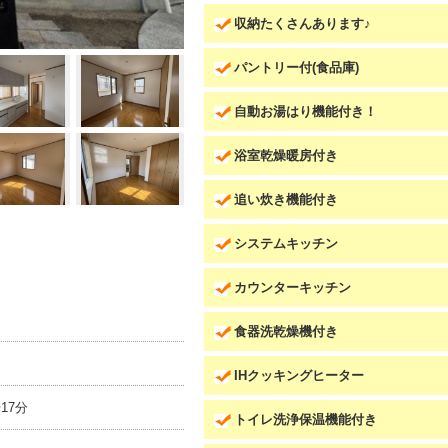
収納たくさんあります♪
パントリー付(食品庫)
自動お湯はり機能付き！
浴室乾燥暖房付き
追い炊き機能付き
システムキッチン
カウンターキッチン
食器洗乾燥機付き
IHクッキングヒーター
17分
トイレ洗浄保温機能付き