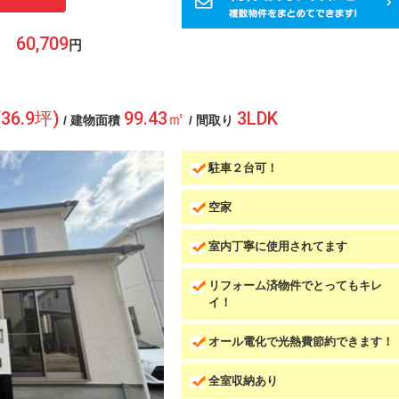
円
(36.9坪)
99.43㎡
3LDK
/ 建物面積
/ 間取り
駐車２台可！
空家
室内丁寧に使用されてます
リフォーム済物件でとってもキレ
イ！
オール電化で光熱費節約できます！
全室収納あり