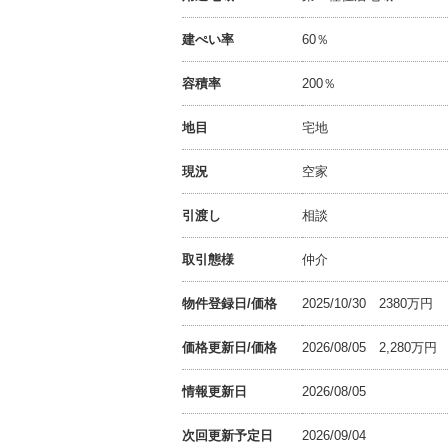
建ぺい率
60％
容積率
200％
地目
宅地
現況
空家
引渡し
相談
取引態様
仲介
物件登録日/価格
2025/10/30 2380万円
価格更新日/価格
2026/08/05
2,280
万円
情報更新日
2026/08/05
次回更新予定日
2026/09/04