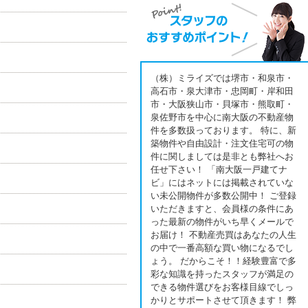
（株）ミライズでは堺市・和泉市・
高石市・泉大津市・忠岡町・岸和田
市・大阪狭山市・貝塚市・熊取町・
泉佐野市を中心に南大阪の不動産物
件を多数扱っております。 特に、新
築物件や自由設計・注文住宅可の物
件に関しましては是非とも弊社へお
任せ下さい！ 「南大阪一戸建てナ
ビ」にはネットには掲載されていな
い未公開物件が多数公開中！ ご登録
いただきますと、会員様の条件にあ
った最新の物件がいち早くメールで
お届け！ 不動産売買はあなたの人生
の中で一番高額な買い物になるでし
ょう。 だからこそ！！経験豊富で多
彩な知識を持ったスタッフが満足の
できる物件選びをお客様目線でしっ
かりとサポートさせて頂きます！ 弊