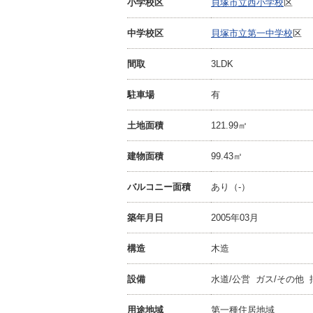
小学校区
貝塚市立西小学校
区
中学校区
貝塚市立第一中学校
区
間取
3LDK
駐車場
有
土地面積
121.99㎡
建物面積
99.43㎡
バルコニー面積
あり（-）
築年月日
2005年03月
構造
木造
設備
水道/公営 ガス/その他 
用途地域
第一種住居地域