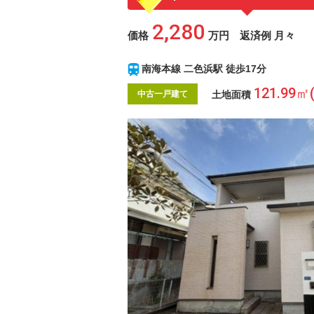
2,280
価格
万円 返済例 月々
南海本線 二色浜駅 徒歩17分
121.99㎡
土地面積
中古一戸建て