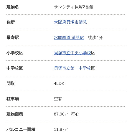
建物名
サンシティ貝塚2番館
住所
大阪府貝塚市清児
最寄駅
水間鉄道 清児駅
徒歩4分
小学校区
貝塚市立中央小学校
区
中学校区
貝塚市立第一中学校
区
間取
4LDK
駐車場
空有
建物面積
87.96㎡ 壁心
バルコニー面積
11.87㎡