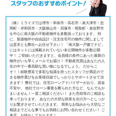
（株）ミライズでは堺市・和泉市・高石市・泉大津市・忠
岡町・岸和田市・大阪狭山市・貝塚市・熊取町・泉佐野市
を中心に南大阪の不動産物件を多数扱っております。 特
に、新築物件や自由設計・注文住宅可の物件に関しまして
は是非とも弊社へお任せ下さい！ 「南大阪一戸建てナビ」
にはネットには掲載されていない未公開物件が多数公開
中！ ご登録いただきますと、会員様の条件にあった最新の
物件がいち早くメールでお届け！ 不動産売買はあなたの人
生の中で一番高額な買い物になるでしょう。 だからこ
そ！！経験豊富で多彩な知識を持ったスタッフが満足ので
きる物件選びをお客様目線でしっかりとサポートさせて頂
きます！ 弊社では、住宅ローンアドバイザーがおり、資金
不安や、 他社でローン審査を断られた方など、なんでもか
まいません！一度ご相談ください！ また売却等のご相談も
承っております。 あなたの大切な財産を次の方へとしっか
りお繋ぎさせていただきます。 簡単なお悩みから大切なご
相談までどんな事でもお気軽にお問い合わせください！ ご
来店、お待ちしております！