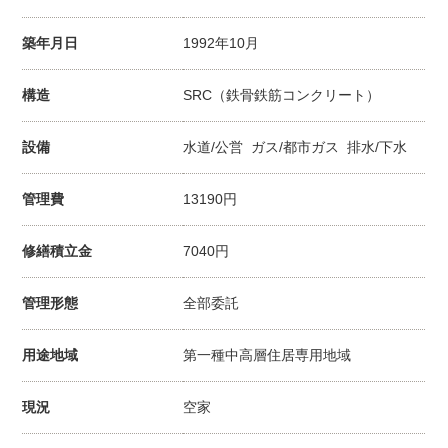
築年月日
1992年10月
構造
SRC（鉄骨鉄筋コンクリート）
設備
水道/公営 ガス/都市ガス 排水/下水
管理費
13190円
修繕積立金
7040円
管理形態
全部委託
用途地域
第一種中高層住居専用地域
現況
空家