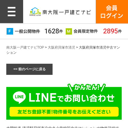
1628
2895
件
件
南大阪一戸建てナビTOP
>
大阪府貝塚市清児
> 大阪府貝塚市清児中古マン
ション
<< 前のページに戻る