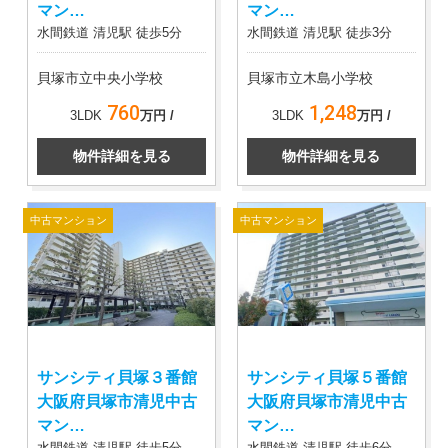
マン…
マン…
水間鉄道 清児駅 徒歩5分
水間鉄道 清児駅 徒歩3分
貝塚市立中央小学校
貝塚市立木島小学校
760
1,248
3LDK
万円 /
3LDK
万円 /
物件詳細を見る
物件詳細を見る
中古マンション
中古マンション
サンシティ貝塚３番館
サンシティ貝塚５番館
大阪府貝塚市清児中古
大阪府貝塚市清児中古
マン…
マン…
水間鉄道 清児駅 徒歩5分
水間鉄道 清児駅 徒歩6分