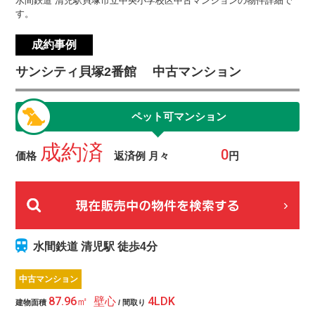
水間鉄道 清児駅貝塚市立中央小学校区中古マンションの物件詳細で
す。
成約事例
サンシティ貝塚2番館 中古マンション
ペット可マンション
成約済
価格
返済例 月々
円
水間鉄道 清児駅 徒歩4分
中古マンション
87.96㎡ 壁心
4LDK
建物面積
/ 間取り