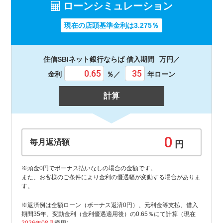
ローンシミュレーション
現在の店頭基準金利は3.275％
住信SBIネット銀行ならば 借入期間
万円／
金利
％／
年ローン
計算
毎月返済額
円
※頭金0円でボーナス払いなしの場合の金額です。
また、お客様のご条件により金利の優遇幅が変動する場合がありま
す。
※返済例は全額ローン（ボーナス返済0円）、元利金等支払、借入
期間35年、変動金利（金利優遇適用後）の0.65％にて計算（現在