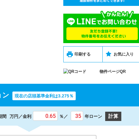
印刷する
お気に入り
物件ページQR
ョン
現在の店頭基準金利は3.275％
計算
期間
万円／
金利
％／
年ローン