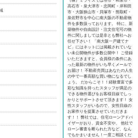
（株）ミライズでは堺市・和泉市・
高石市・泉大津市・忠岡町・岸和田
域
市・大阪狭山市・貝塚市・熊取町・
泉佐野市を中心に南大阪の不動産物
件を多数扱っております。 特に、新
築物件や自由設計・注文住宅可の物
件に関しましては是非とも弊社へお
任せ下さい！ 「南大阪一戸建てナ
ビ」にはネットには掲載されていな
い未公開物件が多数公開中！ ご登録
いただきますと、会員様の条件にあ
った最新の物件がいち早くメールで
お届け！ 不動産売買はあなたの人生
の中で一番高額な買い物になるでし
ょう。 だからこそ！！経験豊富で多
彩な知識を持ったスタッフが満足の
できる物件選びをお客様目線でしっ
かりとサポートさせて頂きます！ 女
性スタッフがいるので、女性目線の
お家作りを提案させていただきま
す！！ 弊社では、住宅ローンアドバ
イザーがおり、資金不安や、 他社で
ローン審査を断られた方など、なん
でもかまいません！一度ご相談くだ