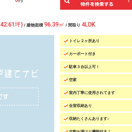
円
(42.61坪)
96.39㎡
4LDK
/ 建物面積
/ 間取り
トイレ２ヶ所あり
カーポート付き
駐車３台以上可！
空家
室内丁寧に使用されてます
全室収納あり
収納たくさんあります♪
自動お湯はり機能付き！