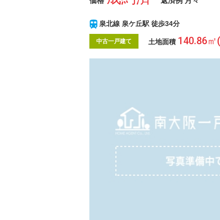
価格
返済例 月々
泉北線 泉ケ丘駅 徒歩34分
140.86㎡
土地面積
中古一戸建て