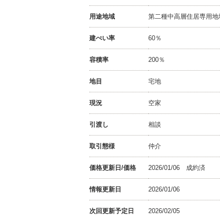
用途地域
第二種中高層住居専用地
建ぺい率
60％
容積率
200％
地目
宅地
現況
空家
引渡し
相談
取引態様
仲介
価格更新日/価格
2026/01/06
成約済
情報更新日
2026/01/06
次回更新予定日
2026/02/05