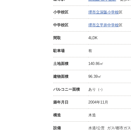
小学校区
堺市立深阪小学校
区
中学校区
堺市立平井中学校
区
間取
4LDK
駐車場
有
土地面積
140.86㎡
建物面積
96.39㎡
バルコニー面積
あり（-）
築年月日
2004年11月
構造
木造
設備
水道/公営 ガス/都市ガス