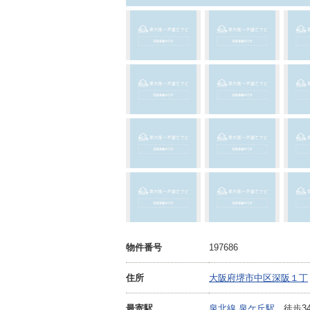
物件番号
197686
住所
大阪府堺市中区深阪１丁
最寄駅
泉北線 泉ケ丘駅
徒歩3