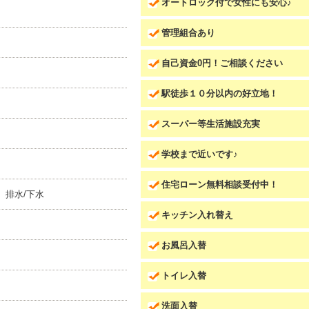
オートロック付で女性にも安心♪
管理組合あり
自己資金0円！ご相談ください
駅徒歩１０分以内の好立地！
スーパー等生活施設充実
学校まで近いです♪
）
住宅ローン無料相談受付中！
 排水/下水
キッチン入れ替え
お風呂入替
トイレ入替
洗面入替