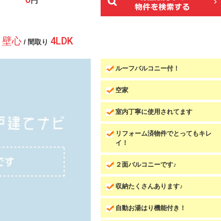
円
㎡ 壁心
4LDK
/ 間取り
ルーフバルコニー付！
空家
室内丁寧に使用されてます
リフォーム済物件でとってもキレ
イ！
２面バルコニーです♪
収納たくさんあります♪
自動お湯はり機能付き！