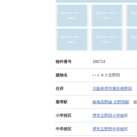
物件番号
186714
建物名
ハイネス北野田
住所
大阪府堺市東区南野田
最寄駅
南海高野線 北野田駅
徒
小学校区
堺市立野田小学校
区
中学校区
堺市立野田中学校
区