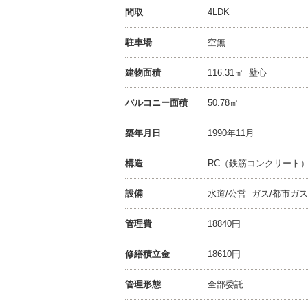
間取
4LDK
駐車場
空無
建物面積
116.31㎡ 壁心
バルコニー面積
50.78㎡
築年月日
1990年11月
構造
RC（鉄筋コンクリート
設備
水道/公営 ガス/都市ガス
管理費
18840円
修繕積立金
18610円
管理形態
全部委託