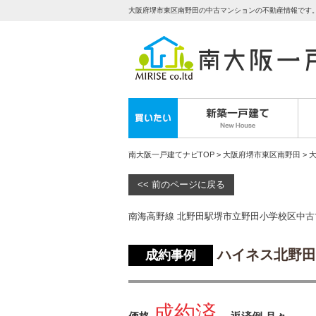
大阪府堺市東区南野田の中古マンションの不動産情報です
南大阪一戸建てナビTOP
>
大阪府堺市東区南野田
> 
<< 前のページに戻る
南海高野線 北野田駅堺市立野田小学校区中
ハイネス北野田
成約事例
成約済