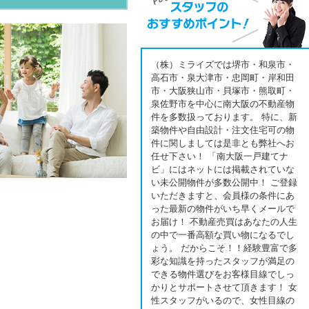
（株）ミライズでは堺市・和泉市・
高石市・泉大津市・忠岡町・岸和田
市・大阪狭山市・貝塚市・熊取町・
泉佐野市を中心に南大阪の不動産物
件を多数扱っております。 特に、新
築物件や自由設計・注文住宅可の物
件に関しましては是非とも弊社へお
任せ下さい！ 「南大阪一戸建てナ
ビ」にはネットには掲載されていな
い未公開物件が多数公開中！ ご登録
いただきますと、会員様の条件にあ
った最新の物件がいち早くメールで
お届け！ 不動産売買はあなたの人生
の中で一番高額な買い物になるでし
ょう。 だからこそ！！経験豊富で多
彩な知識を持ったスタッフが満足の
できる物件選びをお客様目線でしっ
かりとサポートさせて頂きます！ 女
性スタッフがいるので、女性目線の