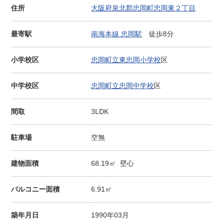
住所
大阪府泉北郡忠岡町忠岡東２丁目
最寄駅
南海本線 忠岡駅
徒歩8分
小学校区
忠岡町立東忠岡小学校
区
中学校区
忠岡町立忠岡中学校
区
間取
3LDK
駐車場
空無
建物面積
68.19㎡ 壁心
バルコニー面積
6.91㎡
築年月日
1990年03月