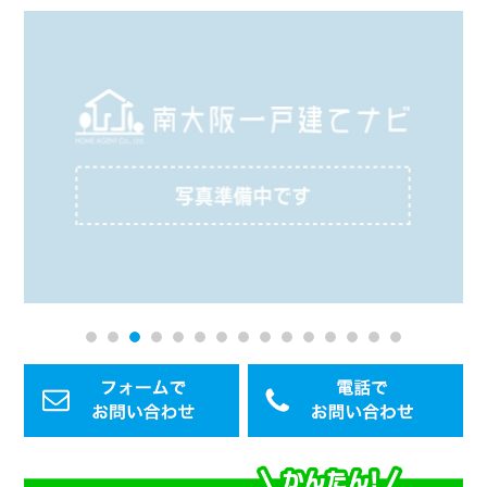
1
2
3
4
5
6
7
8
9
10
11
12
13
14
15