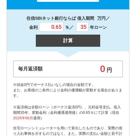
住信SBIネット銀行ならば 借入期間
万円／
金利
％／
年ローン
計算
毎月返済額
円
※頭金0円でボーナス払いなしの場合の金額です。
また、お客様のご条件により金利の優遇幅が変動する場合がありま
す。
※返済例は全額ローン（ボーナス返済0円）、元利金等支払、借入
期間35年、変動金利（金利優遇適用後）の0.65％にて計算（現在
2026年08月
適用）
住宅ローンシミュレーターを用いて算出したものであり、実際の借
り入れ事例を示すものではなく、また、実際の支払い金額と若干計