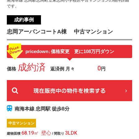
南海本線 忠岡駅忠岡町立東忠岡小学校区中古マンションの物件詳細
です。
成約事例
忠岡アーバンコートA棟 中古マンション
pricedown
↓価格変更 更に108万円ダウン
成約済
価格
返済例 月々
円
南海本線 忠岡駅 徒歩8分
中古マンション
68.19㎡ 壁心
3LDK
建物面積
/ 間取り