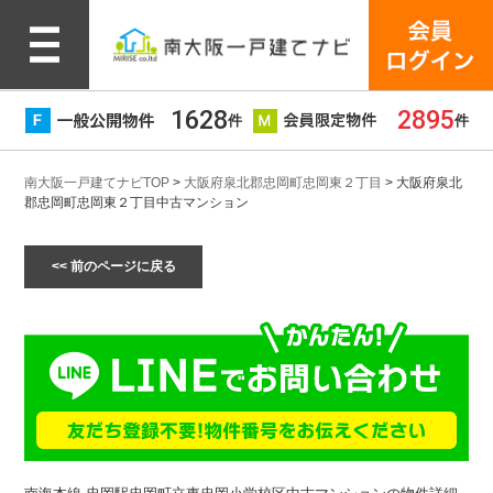
1628
2895
件
件
南大阪一戸建てナビTOP
>
大阪府泉北郡忠岡町忠岡東２丁目
> 大阪府泉北
郡忠岡町忠岡東２丁目中古マンション
<< 前のページに戻る