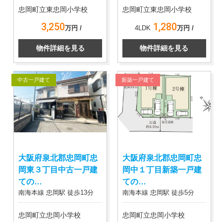
忠岡町立東忠岡小学校
忠岡町立東忠岡小学校
3,250
1,280
万円 /
4LDK
万円 /
物件詳細を見る
物件詳細を見る
中古一戸建て
新築一戸建て
大阪府泉北郡忠岡町忠
大阪府泉北郡忠岡町忠
岡東３丁目中古一戸建
岡中１丁目新築一戸建
ての…
ての…
南海本線 忠岡駅 徒歩13分
南海本線 忠岡駅 徒歩5分
忠岡町立忠岡小学校
忠岡町立忠岡小学校