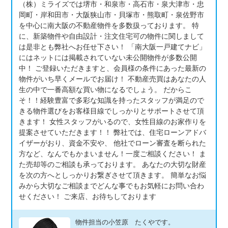
（株）ミライズでは堺市・和泉市・高石市・泉大津市・忠
岡町・岸和田市・大阪狭山市・貝塚市・熊取町・泉佐野市
を中心に南大阪の不動産物件を多数扱っております。 特
に、新築物件や自由設計・注文住宅可の物件に関しまして
は是非とも弊社へお任せ下さい！ 「南大阪一戸建てナビ」
にはネットには掲載されていない未公開物件が多数公開
中！ ご登録いただきますと、会員様の条件にあった最新の
物件がいち早くメールでお届け！ 不動産売買はあなたの人
生の中で一番高額な買い物になるでしょう。 だからこ
そ！！経験豊富で多彩な知識を持ったスタッフが満足ので
きる物件選びをお客様目線でしっかりとサポートさせて頂
きます！ 女性スタッフがいるので、女性目線のお家作りを
提案させていただきます！！ 弊社では、住宅ローンアドバ
イザーがおり、資金不安や、 他社でローン審査を断られた
方など、なんでもかまいません！一度ご相談ください！ ま
た売却等のご相談も承っております。 あなたの大切な財産
を次の方へとしっかりお繋ぎさせて頂きます。 簡単なお悩
みから大切なご相談までどんな事でもお気軽にお問い合わ
せください！ ご来店、お待ちしております
物件担当の小笠原 たくやです。