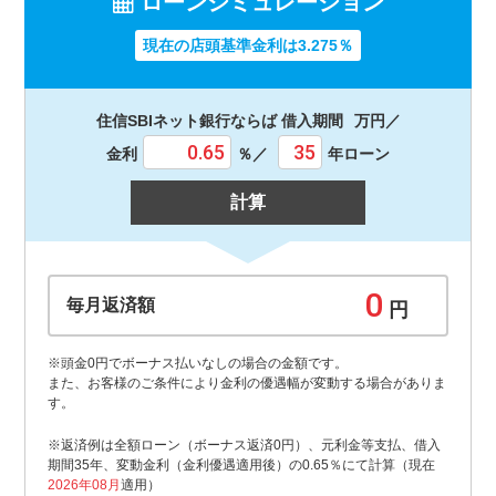
ローンシミュレーション
現在の店頭基準金利は3.275％
住信SBIネット銀行ならば 借入期間
万円／
金利
％／
年ローン
計算
毎月返済額
円
※頭金0円でボーナス払いなしの場合の金額です。
また、お客様のご条件により金利の優遇幅が変動する場合がありま
す。
※返済例は全額ローン（ボーナス返済0円）、元利金等支払、借入
期間35年、変動金利（金利優遇適用後）の0.65％にて計算（現在
2026年08月
適用）