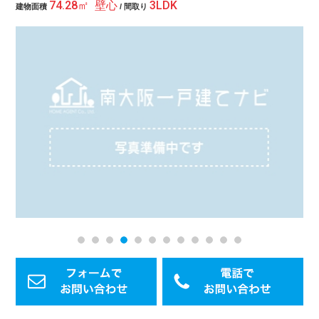
74.28㎡ 壁心
3LDK
建物面積
/ 間取り
1
2
3
4
5
6
7
8
9
10
11
12