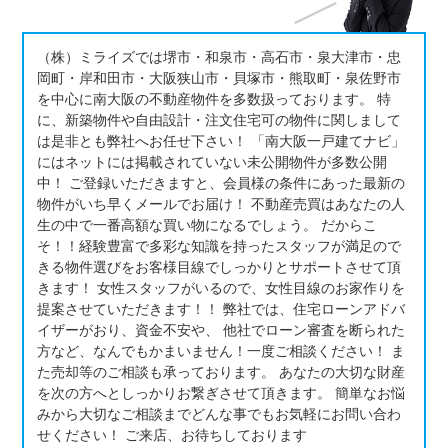
（株）ミライズでは堺市・和泉市・高石市・泉大津市・忠
岡町・岸和田市・大阪狭山市・貝塚市・熊取町・泉佐野市
を中心に南大阪の不動産物件を多数扱っております。 特
に、新築物件や自由設計・注文住宅可の物件に関しまして
は是非とも弊社へお任せ下さい！ 「南大阪一戸建てナビ」
にはネットには掲載されていない未公開物件が多数公開
中！ ご登録いただきますと、会員様の条件にあった最新の
物件がいち早くメールでお届け！ 不動産売買はあなたの人
生の中で一番高額な買い物になるでしょう。 だからこ
そ！！経験豊富で多彩な知識を持ったスタッフが満足ので
きる物件選びをお客様目線でしっかりとサポートさせて頂
きます！ 女性スタッフがいるので、女性目線のお家作りを
提案させていただきます！！ 弊社では、住宅ローンアドバ
イザーがおり、資金不安や、 他社でローン審査を断られた
方など、なんでもかまいません！一度ご相談ください！ ま
た売却等のご相談も承っております。 あなたの大切な財産
を次の方へとしっかりお繋ぎさせて頂きます。 簡単なお悩
みから大切なご相談までどんな事でもお気軽にお問い合わ
せください！ ご来店、お待ちしております