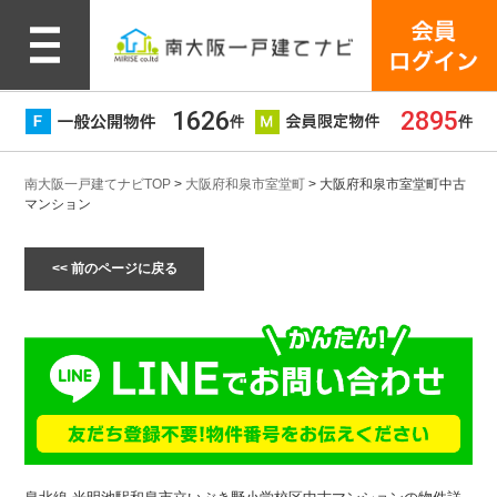
1626
2895
件
件
南大阪一戸建てナビTOP
>
大阪府和泉市室堂町
> 大阪府和泉市室堂町中古
マンション
<< 前のページに戻る