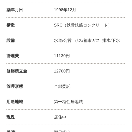
築年月日
1998年12月
構造
SRC（鉄骨鉄筋コンクリート）
設備
水道/公営 ガス/都市ガス 排水/下水
管理費
11130円
修繕積立金
12700円
管理形態
全部委託
用途地域
第一種住居地域
現況
居住中