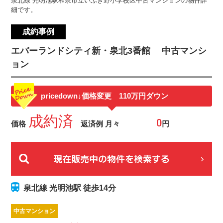
泉北線 光明池駅和泉市立いぶき野小学校区中古マンションの物件詳
細です。
成約事例
エバーランドシティ新・泉北3番館 中古マンシ
ョン
pricedown
↓価格変更 110万円ダウン
成約済
価格
返済例 月々
円
泉北線 光明池駅 徒歩14分
中古マンション