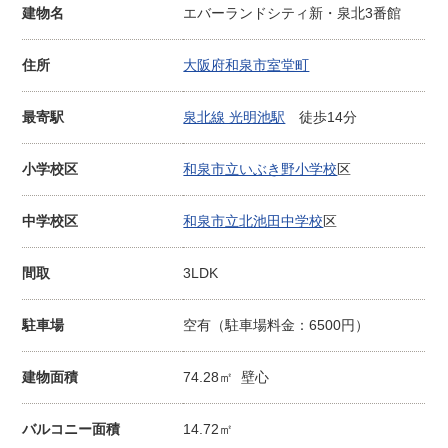
建物名
エバーランドシティ新・泉北3番館
住所
大阪府和泉市室堂町
最寄駅
泉北線 光明池駅
徒歩14分
小学校区
和泉市立いぶき野小学校
区
中学校区
和泉市立北池田中学校
区
間取
3LDK
駐車場
空有（駐車場料金：6500円）
建物面積
74.28㎡ 壁心
バルコニー面積
14.72㎡