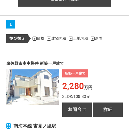
1
価格
建物面積
土地面積
新着
泉佐野市南中樫井 新築一戸建て
新築一戸建て
2,280
万円
3LDK/109.30㎡
南海本線 吉見ノ里駅