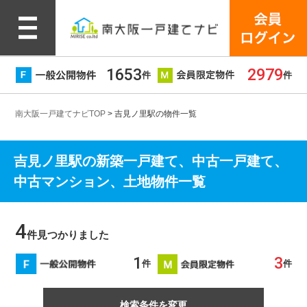
1653
2979
件
件
南大阪一戸建てナビTOP
> 吉見ノ里駅の物件一覧
吉見ノ里駅の新築一戸建て、中古一戸建て、
中古マンション、土地物件一覧
4
件見つかりました
1
3
件
件
検索条件を変更